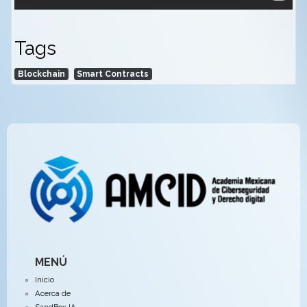
Tags
Blockchain
Smart Contracts
MENÚ
Inicio
Acerca de
SandBox IA