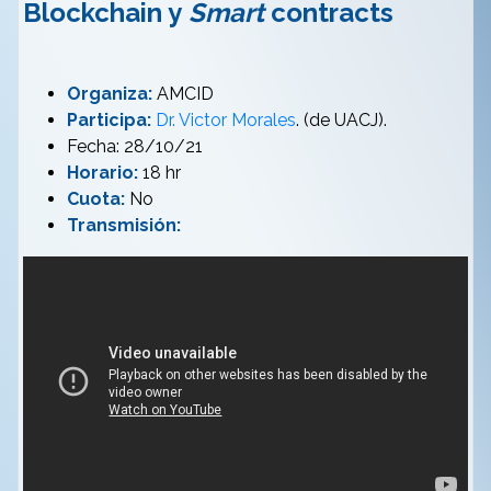
Blockchain y
Smart
contracts
Organiza:
AMCID
Participa:
Dr. Victor Morales
. (de UACJ).
Fecha: 28/10/21
Horario:
18 hr
Cuota:
No
Transmisión: