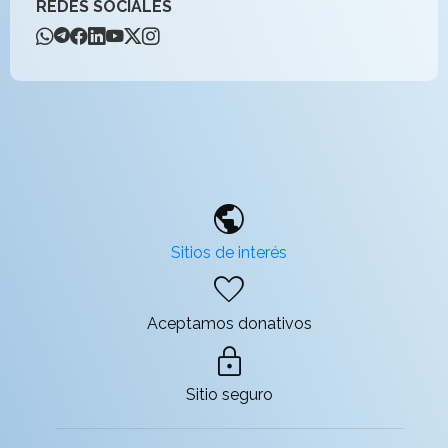
REDES SOCIALES
public
Sitios de interés
favorite
Aceptamos donativos
lock
Sitio seguro