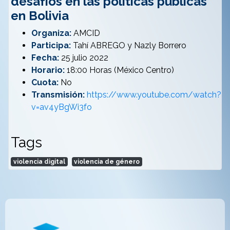
desafíos en las políticas públicas
en Bolivia
Organiza:
AMCID
Participa:
Tahí ABREGO y Nazly Borrero
Fecha:
25 julio 2022
Horario:
18:00 Horas (México Centro)
Cuota:
No
Transmisión:
https://www.youtube.com/watch?
v=av4yBgWi3fo
Tags
violencia digital
violencia de género