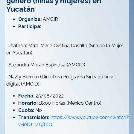
género (niñas y mujeres) en
Yucatán
Organiza:
AMCID
Participa:
-Invitada: Mtra. María Cristina Castillo (Sria de la Mujer
en Yucatán)
-Alejandra Morán Espinosa (AMCID)
-Nazly Borrero (Directora Programa Sin violencia
digital (AMCID)
Fecha:
25/08/2022
Horario:
18:00 Horas (México Centro)
Cuota:
No
Transmisión:
https://www.youtube.com/watch?
v=i0N1TvT9foQ