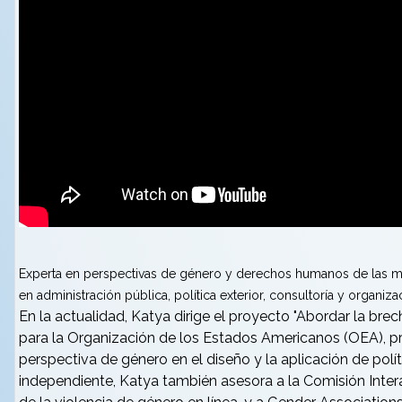
Experta en perspectivas de género y derechos humanos de las m
en administración pública, política exterior, consultoría y organi
En la actualidad, Katya dirige el proyecto "Abordar la br
para la Organización de los Estados Americanos (OEA), pr
perspectiva de género en el diseño y la aplicación de pol
independiente, Katya también asesora a la Comisión Inter