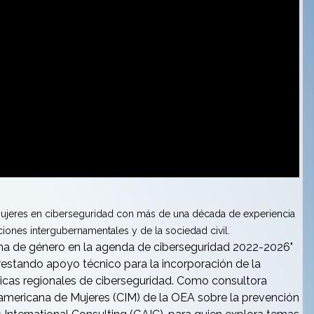
ujeres en ciberseguridad con más de una década de experiencia
zaciones intergubernamentales y de la sociedad civil.
echa de género en la agenda de ciberseguridad 2022-2026"
estando apoyo técnico para la incorporación de la
íticas regionales de ciberseguridad. Como consultora
americana de Mujeres (CIM) de la OEA sobre la prevención