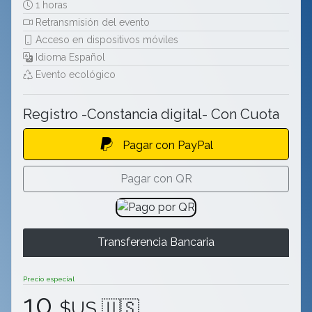
1 horas
Retransmisión del evento
Acceso en dispositivos móviles
Idioma Español
Evento ecológico
Registro -Constancia digital- Con Cuota
Pagar con PayPal
Pagar con QR
Transferencia Bancaria
Precio especial
10
$US 🇺🇸