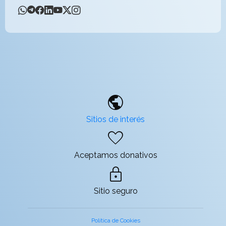
public
Sitios de interés
favorite
Aceptamos donativos
lock
Sitio seguro
Política de Cookies