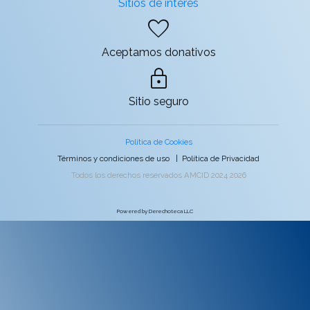
Sitios de interés
favorite
Aceptamos donativos
lock
Sitio seguro
Política de Cookies
Términos y condiciones de uso
|
Política de Privacidad
Todos los derechos reservados AMCID 2024 2026
Powered by Derechoteca LLC