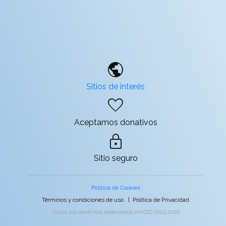
public
Sitios de interés
favorite
Aceptamos donativos
lock
Sitio seguro
Política de Cookies
Términos y condiciones de uso
|
Política de Privacidad
Todos los derechos reservados AMCID 2024 2026