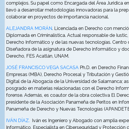
complejos. Su papel como Encargada del Área Juridica en
llevó a desarrollar metodologías innovadoras para la prepa
colaborar en proyectos de importancia nacional.
ALEJANDRA MORÁN
. Licenciada en Derecho con mención 
Diplomada en Criminalística. Actual responsable de Iustic,
Derecho Informático y de las nuevas tecnologías. Centro
Diseñadora de la asignatura de Derecho informático y doc
Derecho, FES Acatlán, UNAM.
JOSÉ FRANCISCO VEGA SACASA
Ph.D. en Derecho Financ
Empresas (MBA), Derecho Procesal y Tributación y Gestión
Digital de la Abogacía de la Universidad de Salamanca; a
posgrado en materias relacionadas con el Derecho Informát
forense. Además, es coautor de la obra colectiva El Derec
presidente de la Asociación Panameña de Peritos en Infor
Panameña de Derecho y Nuevas Tecnologías (APANDET
IVÁN DÍAZ.
Iván es Ingeniero y Abogado con amplia exper
Informático, Especialista en Ciberseguridad y Protección