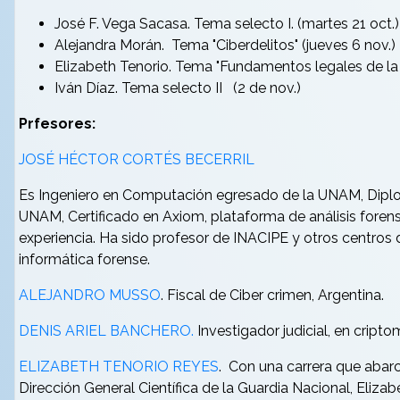
José F. Vega Sacasa. Tema selecto I. (martes 21 oct.)
Alejandra Morán. Tema "Ciberdelitos" (jueves 6 nov.)
Elizabeth Tenorio. Tema "Fundamentos legales de la pe
Iván Díaz. Tema selecto II (2 de nov.)
Prfesores:
JOSÉ HÉCTOR CORTÉS BECERRIL
Es Ingeniero en Computación egresado de la UNAM, Diplo
UNAM, Certificado en Axiom, plataforma de análisis forens
experiencia. Ha sido profesor de INACIPE y otros centros d
informática forense.
ALEJANDRO MUSSO
.
Fiscal de Ciber crimen, Argentina.
DENIS ARIEL BANCHERO.
Investigador judicial, en crip
ELIZABETH TENORIO REYES
.
Con una carrera que abarc
Dirección General Científica de la Guardia Nacional, Eliz