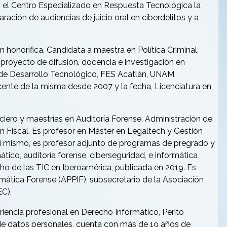
 el Centro Especializado en Respuesta Tecnológica la
ración de audiencias de juicio oral en ciberdelitos y a
honorífica. Candidata a maestra en Política Criminal.
 proyecto de difusión, docencia e investigación en
 de Desarrollo Tecnológico, FES Acatlán, UNAM.
ente de la misma desde 2007 y la fecha, Licenciatura en
iero y maestrías en Auditoría Forense, Administración de
 Fiscal. Es profesor en Máster en Legaltech y Gestión
sí mismo, es profesor adjunto de programas de pregrado y
ico, auditoría forense, ciberseguridad, e informática
ho de las TIC en Iberoamérica, publicada en 2019. Es
mática Forense (APPIF), subsecretario de la Asociación
EC).
iencia profesional en Derecho Informático, Perito
 de datos personales, cuenta con más de 19 años de