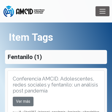
Item Tags
Fentanilo (1)
Conferencia AMCID. Adolescentes,
redes sociales y fentanilo: un análisis
post pandemia
Ver más
IA
ChatGPT
Internet
pandemia
fentanilo
ciberdelitos