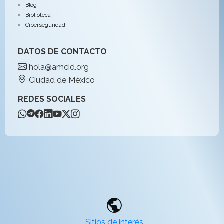
Blog
Biblioteca
Ciberseguridad
DATOS DE CONTACTO
hola@amcid.org
Ciudad de México
REDES SOCIALES
public
Sitios de interés