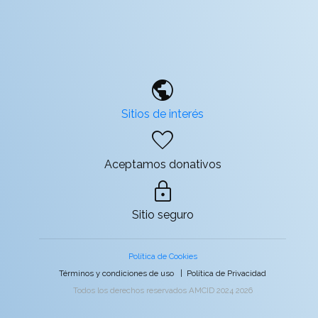
public
Sitios de interés
favorite
Aceptamos donativos
lock
Sitio seguro
Política de Cookies
Términos y condiciones de uso
|
Política de Privacidad
Todos los derechos reservados AMCID 2024 2026