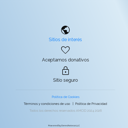
public
Sitios de interés
favorite
Aceptamos donativos
lock
Sitio seguro
Política de Cookies
Términos y condiciones de uso
|
Política de Privacidad
Todos los derechos reservados AMCID 2024 2026
Powered by Derechoteca LLC