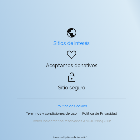
public
Sitios de interés
favorite
Aceptamos donativos
lock
Sitio seguro
Política de Cookies
Términos y condiciones de uso
|
Política de Privacidad
Todos los derechos reservados AMCID 2024 2026
Powered by Derechoteca LLC