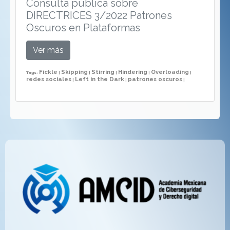
Consulta pública sobre
DIRECTRICES 3/2022 Patrones
Oscuros en Plataformas
Ver más
Fickle
Skipping
Stirring
Hindering
Overloading
Tags:
|
|
|
|
|
redes sociales
Left in the Dark
patrones oscuros
|
|
|