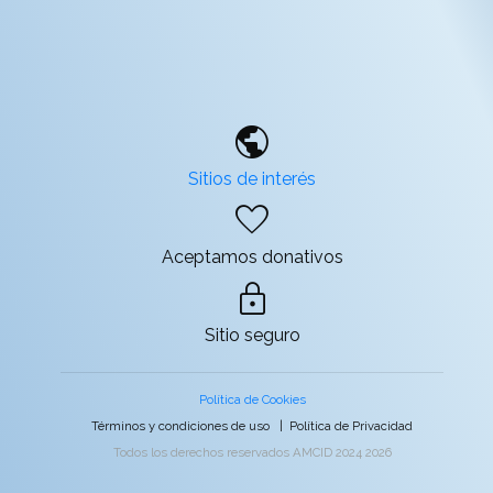
public
Sitios de interés
favorite
Aceptamos donativos
lock
Sitio seguro
Política de Cookies
Términos y condiciones de uso
|
Política de Privacidad
Todos los derechos reservados AMCID 2024 2026