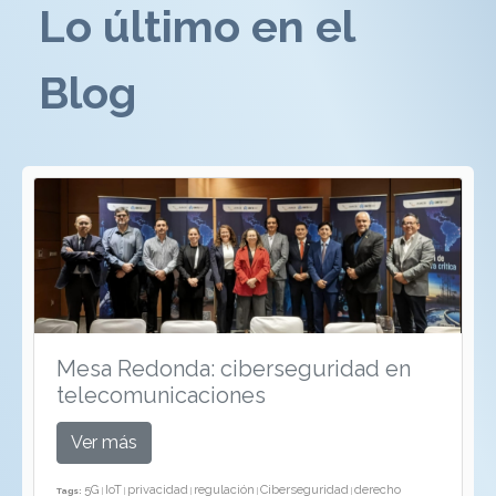
Lo último en el
Blog
Mesa Redonda: ciberseguridad en
telecomunicaciones
Ver más
5G
IoT
privacidad
regulación
Ciberseguridad
derecho
Tags:
|
|
|
|
|