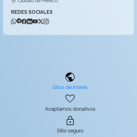
Ciudad de México
REDES SOCIALES
public
Sitios de interés
favorite
Aceptamos donativos
lock
Sitio seguro