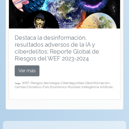
Destaca la desinformación,
resultados adversos de la IA y
ciberdelitos: Reporte Global de
Riesgos del WEF 2023-2024
Ver más
WEF
Riesgos
tecnología
Ciberseguridad
Desinformación
Tags:
|
|
|
|
|
Cambio Climático
Foro Económico Mundial
Inteligencia Artificial
|
|
|