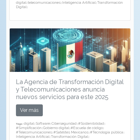
digital
telecomunicaciones
Inteligencia Artificial
Transformación
|
|
|
Digital
|
La Agencia de Transformación Digital
y Telecomunicaciones anuncia
nuevos servicios para este 2025
Ver más
digital
Software
Ciberseguridad
#Sostenibilidad
Tags:
|
|
|
|
#Simplificación
Gobierno digital
#Escuela de código
|
|
|
#Telecomunicaciones
#Satélites Mexicanos
#Tecnología pública
|
|
|
Inteligencia Artificial
Transformación Digital
|
|