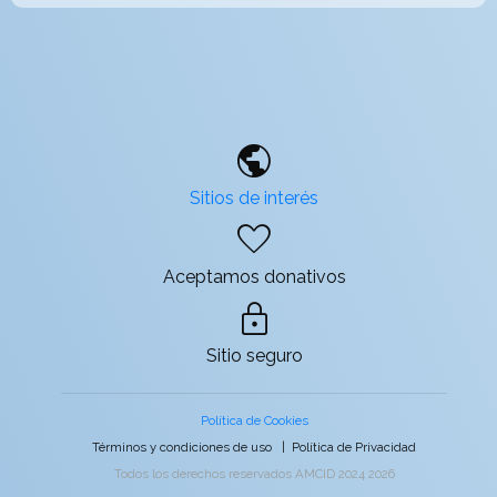
public
Sitios de interés
favorite
Aceptamos donativos
lock
Sitio seguro
Política de Cookies
Términos y condiciones de uso
|
Política de Privacidad
Todos los derechos reservados AMCID 2024 2026