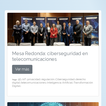
Mesa Redonda: ciberseguridad en
telecomunicaciones
Ver más
5G
IoT
privacidad
regulación
Ciberseguridad
derecho
Tags:
|
|
|
|
|
digital
telecomunicaciones
Inteligencia Artificial
Transformación
|
|
|
Digital
|