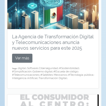
La Agencia de Transformación Digital
y Telecomunicaciones anuncia
nuevos servicios para este 2025
Ver más
digital
Software
Ciberseguridad
#Sostenibilidad
Tags:
|
|
|
|
#Simplificación
Gobierno digital
#Escuela de código
|
|
|
#Telecomunicaciones
#Satélites Mexicanos
#Tecnología pública
|
|
|
Inteligencia Artificial
Transformación Digital
|
|