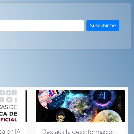
Suscribirme
ca en IA
Destaca la desinformación,