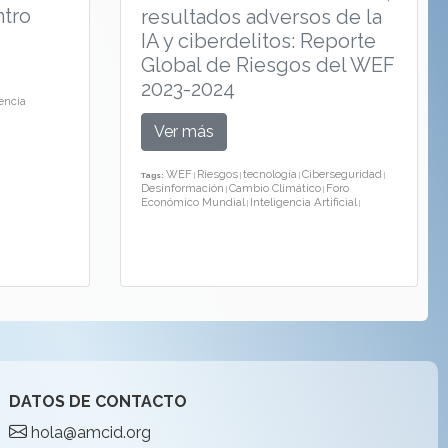
ntro
resultados adversos de la
IA y ciberdelitos: Reporte
Global de Riesgos del WEF
2023-2024
gencia
Ver más
WEF
Riesgos
tecnología
Ciberseguridad
Tags:
|
|
|
|
Desinformación
Cambio Climático
Foro
|
|
Económico Mundial
Inteligencia Artificial
|
|
DATOS DE CONTACTO
hola@amcid.org