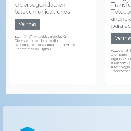
ciberseguridad en
Transfo
telecomunicaciones
Teleco
anuncia
Ver más
para es
5G
IoT
privacidad
regulación
Tags:
|
|
|
|
Ver má
Ciberseguridad
derecho digital
|
|
telecomunicaciones
Inteligencia Artificial
|
|
Transformación Digital
|
digital
Tags:
|
#Sostenibili
digital
#Escu
|
#Telecomuni
#Tecnología 
Transformaci