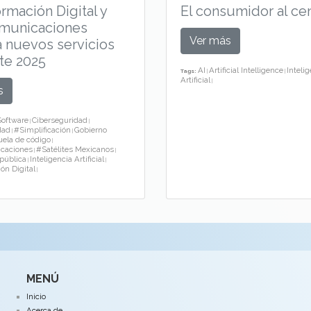
El consumidor al ce
rmación Digital y
municaciones
Ver más
 nuevos servicios
te 2025
AI
Artificial Intelligence
Inteli
Tags:
|
|
Artificial
|
s
Software
Ciberseguridad
|
|
dad
#Simplificación
Gobierno
|
|
ela de código
|
caciones
#Satélites Mexicanos
|
|
pública
Inteligencia Artificial
|
|
ón Digital
|
MENÚ
Inicio
Acerca de