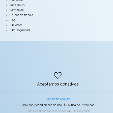
SandBox IA
Formación
Grupos de trabajo
Blog
Biblioteca
Ciberseguridad
favorite
Aceptamos donativos
Política de Cookies
Términos y condiciones de uso
|
Política de Privacidad
Todos los derechos reservados AMCID 2024 2026