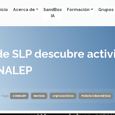
nicio
Acerca de
SandBox
Formación
Grupos 
IA
 de SLP descubre acti
ONALEP
Tags
CONALEP
Noticia
criptoactivos
Policía Cibernética