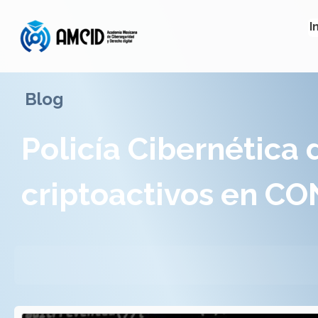
I
Blog
Policía Cibernética
criptoactivos en C