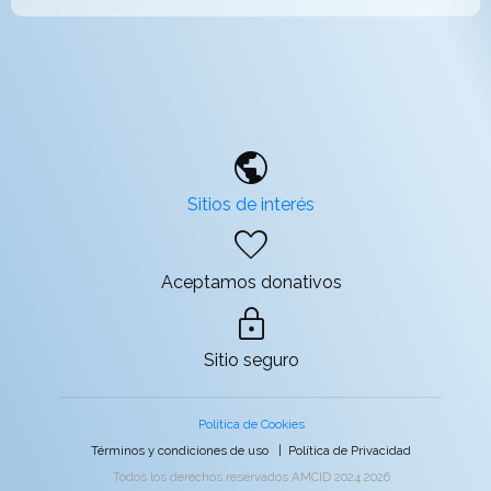
public
Sitios de interés
favorite
Aceptamos donativos
lock
Sitio seguro
Política de Cookies
Términos y condiciones de uso
|
Política de Privacidad
Todos los derechos reservados AMCID 2024 2026