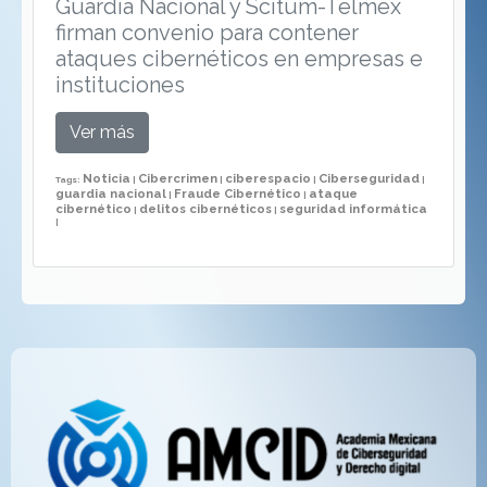
Guardia Nacional y Scitum-Telmex
firman convenio para contener
ataques cibernéticos en empresas e
instituciones
Ver más
Noticia
Cibercrimen
ciberespacio
Ciberseguridad
Tags:
|
|
|
|
guardia nacional
Fraude Cibernético
ataque
|
|
cibernético
delitos cibernéticos
seguridad informática
|
|
|