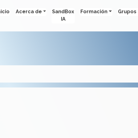
nicio
Acerca de
SandBox
Formación
Grupos 
IA