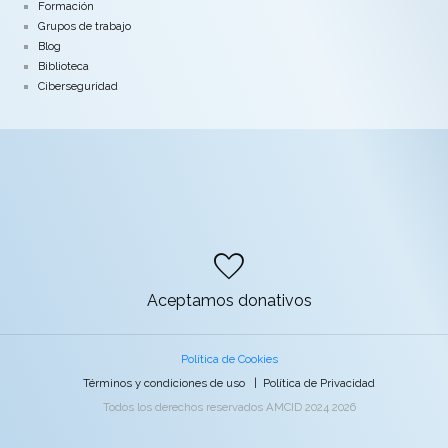
Formación
Grupos de trabajo
Blog
Biblioteca
Ciberseguridad
favorite
Aceptamos donativos
Política de Cookies
Términos y condiciones de uso
|
Política de Privacidad
Todos los derechos reservados AMCID 2024 2026