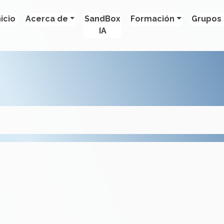
nicio
Acerca de
SandBox
Formación
Grupos 
IA