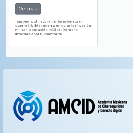
Ver más
onu
putín
ucrania
invasión rusa
Tags:
|
|
|
|
guerra híbrida
guerra en ucrania
invasión
|
|
militar
operación militar
Derecho
|
|
Internacional Humanitario
|