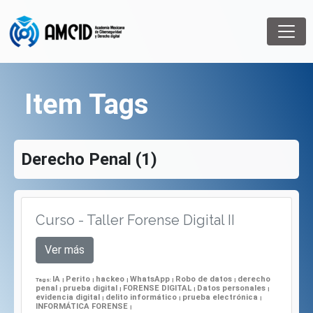
Item Tags
Derecho Penal (1)
Curso - Taller Forense Digital II
Ver más
IA
Perito
hackeo
WhatsApp
Robo de datos
derecho
Tags:
|
|
|
|
|
penal
prueba digital
FORENSE DIGITAL
Datos personales
|
|
|
|
evidencia digital
delito informático
prueba electrónica
|
|
|
INFORMÁTICA FORENSE
|