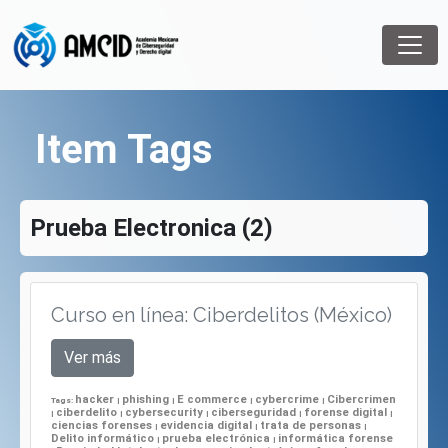
Item Tags
Prueba Electronica (2)
Curso en línea: Ciberdelitos (México)
Ver más
hacker
phishing
E commerce
cybercrime
Cibercrimen
Tags:
|
|
|
|
ciberdelito
cybersecurity
ciberseguridad
forense digital
|
|
|
|
|
ciencias forenses
evidencia digital
trata de personas
|
|
|
Delito informático
prueba electrónica
informática forense
|
|