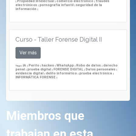
Propiedad Intelectual
comercio electrónico
fraudes
|
|
|
electrónicos
pornografía infantil
seguridad de la
|
|
información
|
Curso - Taller Forense Digital II
Ver más
IA
Perito
hackeo
WhatsApp
Robo de datos
derecho
Tags:
|
|
|
|
|
penal
prueba digital
FORENSE DIGITAL
Datos personales
|
|
|
|
evidencia digital
delito informático
prueba electrónica
|
|
|
INFORMÁTICA FORENSE
|
Miembros que
trabajan en esta