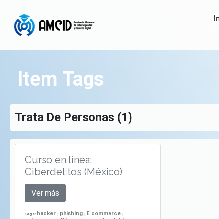
I
Item Tags
Trata De Personas (1)
Curso en línea:
Ciberdelitos (México)
Ver más
hacker
phishing
E commerce
Tags:
|
|
|