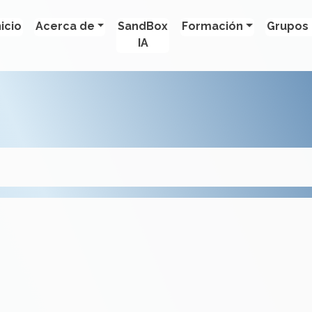
nicio
Acerca de
SandBox
Formación
Grupos 
IA