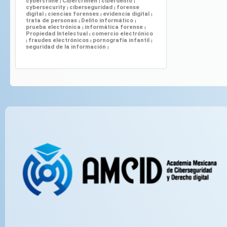
cybercrime
Cibercrimen
ciberdelito
|
|
|
cybersecurity
ciberseguridad
forense
|
|
digital
ciencias forenses
evidencia digital
|
|
|
trata de personas
Delito informático
|
|
prueba electrónica
informática forense
|
|
Propiedad Intelectual
comercio electrónico
|
fraudes electrónicos
pornografía infantil
|
|
|
seguridad de la información
|