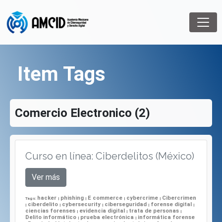
Item Tags
Comercio Electronico (2)
Curso en línea: Ciberdelitos (México)
Ver más
hacker
phishing
E commerce
cybercrime
Cibercrimen
Tags:
|
|
|
|
ciberdelito
cybersecurity
ciberseguridad
forense digital
|
|
|
|
|
ciencias forenses
evidencia digital
trata de personas
|
|
|
Delito informático
prueba electrónica
informática forense
|
|