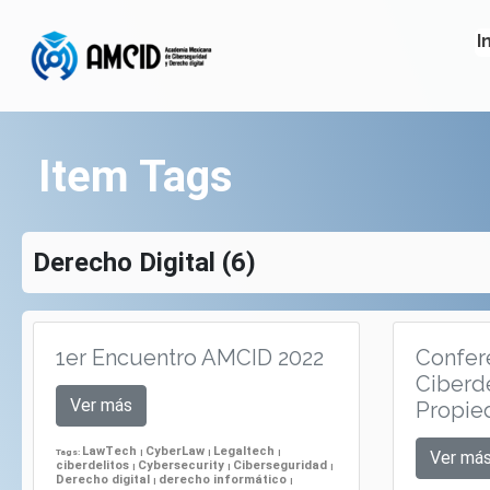
I
Item Tags
Derecho Digital (6)
1er Encuentro AMCID 2022
Confer
Ciberde
Ver más
Propied
LawTech
CyberLaw
Legaltech
Tags:
|
|
|
Ver má
ciberdelitos
Cybersecurity
Ciberseguridad
|
|
|
Derecho digital
derecho informático
|
|