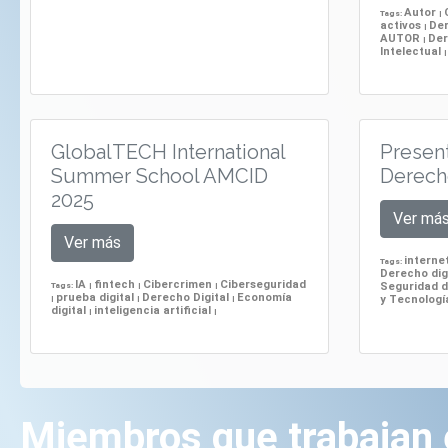
Autor
Tags:
|
activos
Der
|
AUTOR
De
|
Intelectual
|
GlobalTECH International
Present
Summer School AMCID
Derecho
2025
Ver má
Ver más
interne
Tags:
Derecho dig
IA
fintech
Cibercrimen
Ciberseguridad
Seguridad d
Tags:
|
|
|
prueba digital
Derecho Digital
Economía
y Tecnolog
|
|
|
digital
inteligencia artificial
|
|
Miembros que trabajan 