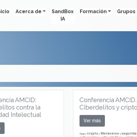
nicio
Acerca de
SandBox
Formación
Grupos 
IA
encia AMCID:
Conferencia AMCID.
litos contra la
Ciberdelitos y cript
ad Intelectual
Ver más
s
crypto
Metaverso
segurid
Tags:
|
|