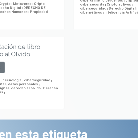
cybercrime
ciberdelitos
cripto
|
|
Crypto
Metaverso
Cripto
cybersecurity
Cripto activos
|
|
|
|
echo Digital
DERECHO DE
ciberseguridad
Derecho Digital
|
|
|
rechos Humanos
Propiedad
cibernéticos
Inteligencia Artific
|
|
ación de libro
 al Olvido
s
t
tecnología
ciberseguridad
|
|
|
ital
datos personales
|
|
igital
derecho al olvido
Derecho
|
|
ías
|
en esta etiqueta