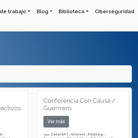
de trabajo
Blog
Biblioteca
Ciberseguridad
Conferencia Con Causa /
oactivos
Guerrrero
Ver más
ad
CahatGPT
Internet
Phishing
|
Tags:
|
|
|