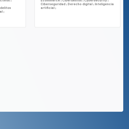
activos
Ecommerce
Ciberdelitos
Cybersecurity
|
|
|
|
Ciberseguridad
Derecho digital
Inteligencia
|
|
delitos
artificial
|
ial
|